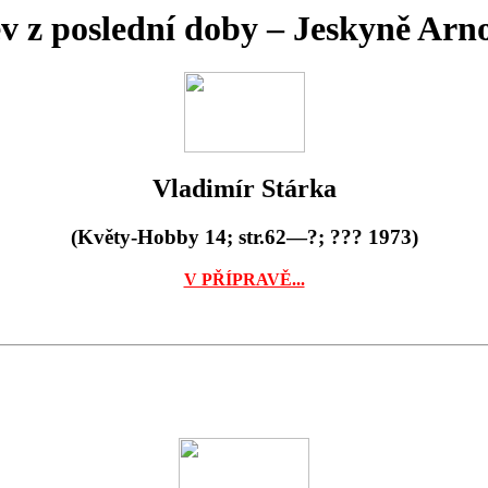
v z poslední doby – Jeskyně Arn
Vladimír Stárka
(Květy-Hobby 14; str.62—?; ??? 1973)
V PŘÍPRAVĚ...