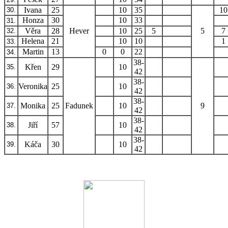
Ivana
25
10
35
10
30.
Honza
30
10
33
31.
Věra
28
Hever
10
25
5
5
7
32.
Helena
21
10
10
1
33.
Martin
13
0
0
22
34.
38-
Křen
29
10
35.
42
38-
Veronika
25
10
36.
42
38-
Monika
25
Fadunek
10
9
37.
42
38-
Jiří
57
10
38.
42
38-
Káča
30
10
39.
42