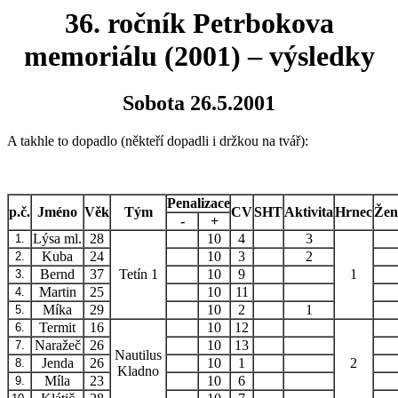
36. ročník Petrbokova
memoriálu (2001) – výsledky
Sobota 26.5.2001
A takhle to dopadlo (někteří dopadli i držkou na tvář):
Penalizace
p.č.
Jméno
Věk
Tým
CV
SHT
Aktivita
Hrnec
Žen
-
+
Lýsa ml.
28
10
4
3
1.
Kuba
24
10
3
2
2.
Bernd
37
Tetín 1
10
9
1
3.
Martin
25
10
11
4.
Míka
29
10
2
1
5.
Termit
16
10
12
6.
Naražeč
26
10
13
7.
Nautilus
Jenda
26
10
1
2
8.
Kladno
Míla
23
10
6
9.