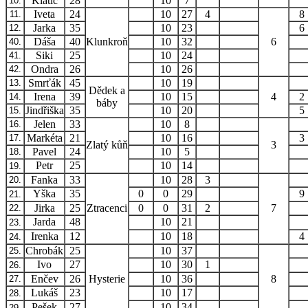
Klátič
28
10
7
10.
Iveta
24
10
27
4
8
11.
Jarka
35
10
23
6
12.
Dáša
40
Klunkroň
10
32
6
40.
Siki
25
10
24
41.
Ondra
26
10
26
42.
Smrťák
45
10
19
13.
Dědek a
Irena
39
10
15
4
2
14.
báby
Jindřiška
35
10
20
5
15.
Jelen
33
10
8
16.
Markéta
21
10
16
3
17.
Zlatý kůň
3
Pavel
24
10
5
18.
Petr
25
10
14
19.
Fanka
33
10
28
3
20.
Yška
35
0
0
29
9
21.
Jirka
25
Ztracenci
0
0
31
2
7
22.
Jarda
48
10
21
23.
Irenka
12
10
18
4
24.
Chrobák
25
10
37
25.
Ivo
27
10
30
1
26.
Enčev
26
Hysterie
10
36
8
27.
Lukáš
23
10
17
28.
Pešek
27
10
34
29.